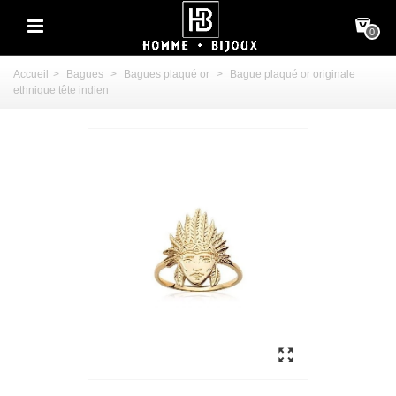
0
Accueil
>
Bagues
>
Bagues plaqué or
>
Bague plaqué or originale
ethnique tête indien