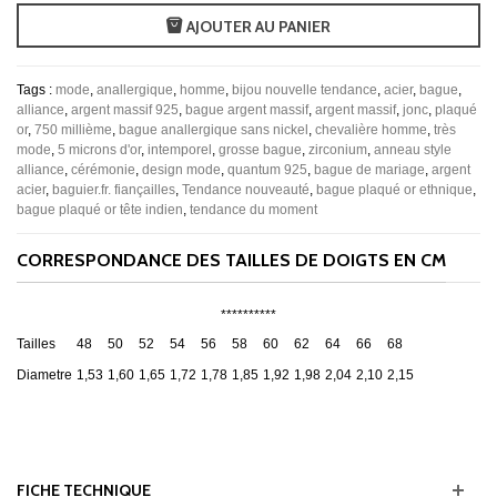
AJOUTER AU PANIER
Tags :
mode
,
anallergique
,
homme
,
bijou nouvelle tendance
,
acier
,
bague
,
alliance
,
argent massif 925
,
bague argent massif
,
argent massif
,
jonc
,
plaqué
or
,
750 millième
,
bague anallergique sans nickel
,
chevalière homme
,
très
mode
,
5 microns d'or
,
intemporel
,
grosse bague
,
zirconium
,
anneau style
alliance
,
cérémonie
,
design mode
,
quantum 925
,
bague de mariage
,
argent
acier
,
baguier.fr. fiançailles
,
Tendance nouveauté
,
bague plaqué or ethnique
,
bague plaqué or tête indien
,
tendance du moment
CORRESPONDANCE DES TAILLES DE DOIGTS EN CM
**********
Tailles
48
50
52
54
56
58
60
62
64
66
68
Diametre
1,53
1,60
1,65
1,72
1,78
1,85
1,92
1,98
2,04
2,10
2,15
FICHE TECHNIQUE