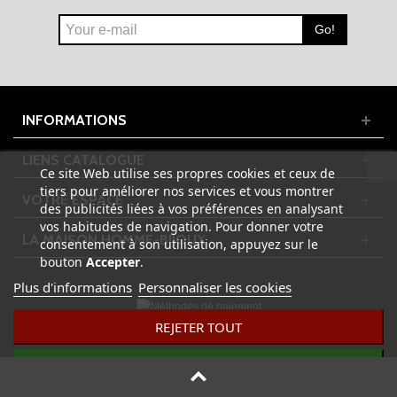
Go!
INFORMATIONS
LIENS CATALOGUE
Ce site Web utilise ses propres cookies et ceux de
tiers pour améliorer nos services et vous montrer
VOTRE ESPACE
des publicités liées à vos préférences en analysant
vos habitudes de navigation. Pour donner votre
LA MAISON HOMME-BIJOUX
consentement à son utilisation, appuyez sur le
bouton
Accepter
.
Plus d'informations
Personnaliser les cookies
REJETER TOUT
© 2023 HOMME-BIJOUX.FR - Tous droits réservés | Design by
ADPixNet
J'ACCEPTE