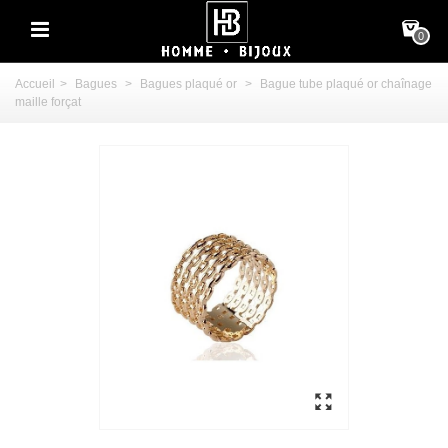
0
Accueil
>
Bagues
>
Bagues plaqué or
>
Bague tube plaqué or chaînage
maille forçat