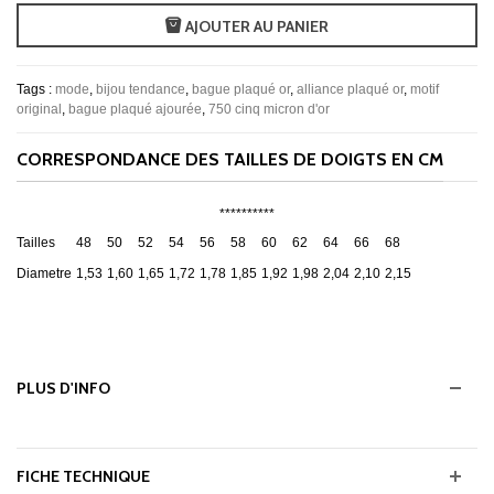
AJOUTER AU PANIER
Tags :
mode
,
bijou tendance
,
bague plaqué or
,
alliance plaqué or
,
motif
original
,
bague plaqué ajourée
,
750 cinq micron d'or
CORRESPONDANCE DES TAILLES DE DOIGTS EN CM
**********
Tailles
48
50
52
54
56
58
60
62
64
66
68
Diametre
1,53
1,60
1,65
1,72
1,78
1,85
1,92
1,98
2,04
2,10
2,15
PLUS D'INFO
FICHE TECHNIQUE