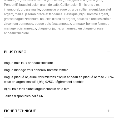
alliance
,
argent massif 925
,
argent massif
,
jonc
,
grosse bague argent
,
Pendentif
,
bracelet acier
,
grain de café
,
Collier acier
,
5 microns d'or
,
intemporel
,
grosse maille
,
gourmette plaqué or
,
gros collier argent
,
bracelet
argent
,
maille
,
jaseron bracelet tendance
,
classique
,
bijou homme argent
,
grosse bague zirconium
,
boucles d'oreilles argent
,
boucles d'oreilles créole
,
zirconium dormeuse
,
bague trois faux anneaux
,
anneaux homme femme.
,
mariage trois anneaux
,
plaqué or jaune
,
un anneau en plaqué or rose
,
anneaux tricolore
PLUS D'INFO
Bague trois faux anneaux tricolore.
Bague mariage trois anneaux homme femme.
Bague plaqué or jaune trois microns d'or,un anneau en plaqué or rose 750‰
et un en argent massif 1,98g 925‰. légèrement bombés.
Bijou trois tons.d'une largeur chacun de 3 mm.
Tailles disponibles: 50 à 66.
FICHE TECHNIQUE