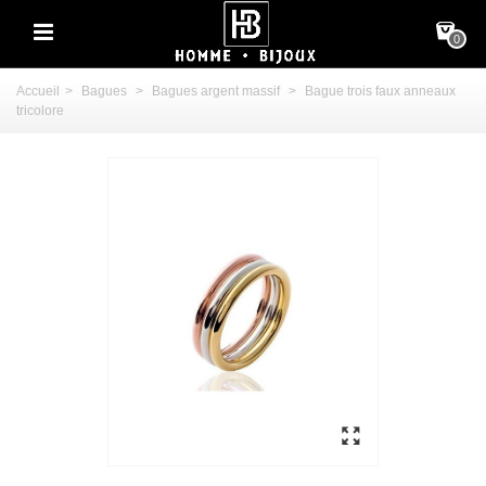
0
Accueil
>
Bagues
>
Bagues argent massif
>
Bague trois faux anneaux
tricolore