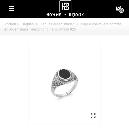
0
Accueil
>
Bagues
>
Bagues argent massif
>
Bague chevalière homme
en argent massif design original quantum 925