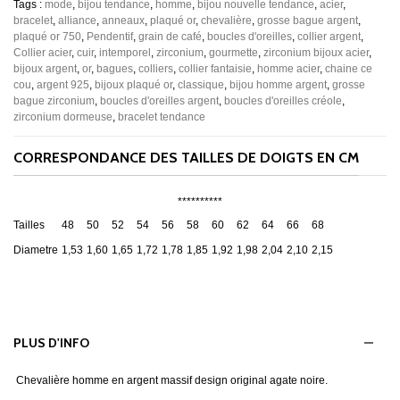
Tags :
mode
,
bijou tendance
,
homme
,
bijou nouvelle tendance
,
acier
,
bracelet
,
alliance
,
anneaux
,
plaqué or
,
chevalière
,
grosse bague argent
,
plaqué or 750
,
Pendentif
,
grain de café
,
boucles d'oreilles
,
collier argent
,
Collier acier
,
cuir
,
intemporel
,
zirconium
,
gourmette
,
zirconium bijoux acier
,
bijoux argent
,
or
,
bagues
,
colliers
,
collier fantaisie
,
homme acier
,
chaine ce
cou
,
argent 925
,
bijoux plaqué or
,
classique
,
bijou homme argent
,
grosse
bague zirconium
,
boucles d'oreilles argent
,
boucles d'oreilles créole
,
zirconium dormeuse
,
bracelet tendance
CORRESPONDANCE DES TAILLES DE DOIGTS EN CM
**********
Tailles
48
50
52
54
56
58
60
62
64
66
68
Diametre
1,53
1,60
1,65
1,72
1,78
1,85
1,92
1,98
2,04
2,10
2,15
PLUS D'INFO
Chevalière homme en argent massif design original agate noire.