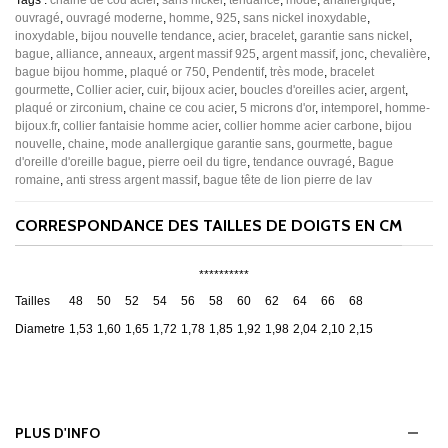
Tags :
chaine de cou acier
,
sans nickel
,
tendance
,
mode
,
anallergique
,
ouvragé
,
ouvragé moderne
,
homme
,
925
,
sans nickel inoxydable
,
inoxydable
,
bijou nouvelle tendance
,
acier
,
bracelet
,
garantie sans nickel
,
bague
,
alliance
,
anneaux
,
argent massif 925
,
argent massif
,
jonc
,
chevalière
,
bague bijou homme
,
plaqué or 750
,
Pendentif
,
très mode
,
bracelet
gourmette
,
Collier acier
,
cuir
,
bijoux acier
,
boucles d'oreilles acier
,
argent
,
plaqué or zirconium
,
chaine ce cou acier
,
5 microns d'or
,
intemporel
,
homme-
bijoux.fr
,
collier fantaisie homme acier
,
collier homme acier carbone
,
bijou
nouvelle
,
chaine
,
mode anallergique garantie sans
,
gourmette
,
bague
d'oreille d'oreille bague
,
pierre oeil du tigre
,
tendance ouvragé
,
Bague
romaine
,
anti stress argent massif
,
bague tête de lion pierre de lav
CORRESPONDANCE DES TAILLES DE DOIGTS EN CM
**********
Tailles
48
50
52
54
56
58
60
62
64
66
68
Diametre
1,53
1,60
1,65
1,72
1,78
1,85
1,92
1,98
2,04
2,10
2,15
PLUS D'INFO