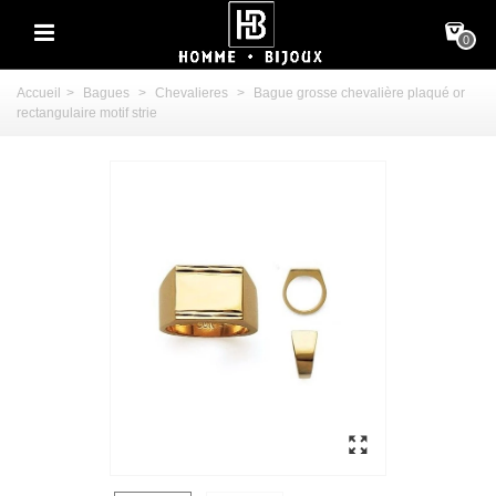
0
Accueil
>
Bagues
>
Chevalieres
>
Bague grosse chevalière plaqué or
rectangulaire motif strie