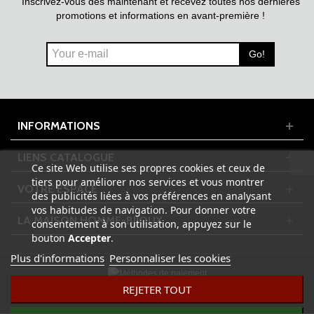
Inscrivez-vous dès maintenant et recevez toutes nos dernières
promotions et informations en avant-première !
Go!
INFORMATIONS
LIENS CATALOGUE
Ce site Web utilise ses propres cookies et ceux de
tiers pour améliorer nos services et vous montrer
VOTRE ESPACE
des publicités liées à vos préférences en analysant
vos habitudes de navigation. Pour donner votre
LA MAISON HOMME-BIJOUX
consentement à son utilisation, appuyez sur le
bouton
Accepter
.
Plus d'informations
Personnaliser les cookies
REJETER TOUT
© 2023 HOMME-BIJOUX.FR - Tous droits réservés | Design by
ADPixNet