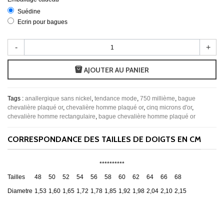
Suédine
Ecrin pour bagues
-
+
AJOUTER AU PANIER
Tags :
anallergique sans nickel
,
tendance mode
,
750 millième
,
bague
chevalière plaqué or
,
chevalière homme plaqué or
,
cinq microns d'or
,
chevalière homme rectangulaire
,
bague chevalière homme plaqué or
CORRESPONDANCE DES TAILLES DE DOIGTS EN CM
**********
Tailles
48
50
52
54
56
58
60
62
64
66
68
Diametre
1,53
1,60
1,65
1,72
1,78
1,85
1,92
1,98
2,04
2,10
2,15