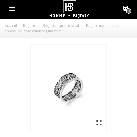
0
Accueil
>
Bagues
>
Bagues argent massif
>
Bague argent massif
anneau de style alliance Quantum 925