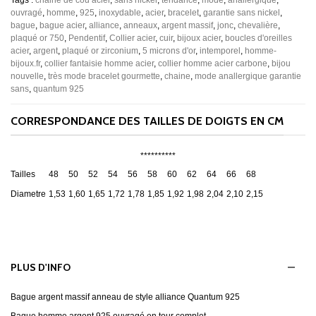
Tags :
chaine de cou acier
,
sans nickel
,
tendance
,
mode
,
anallergique
,
ouvragé
,
homme
,
925
,
inoxydable
,
acier
,
bracelet
,
garantie sans nickel
,
bague
,
bague acier
,
alliance
,
anneaux
,
argent massif
,
jonc
,
chevalière
,
plaqué or 750
,
Pendentif
,
Collier acier
,
cuir
,
bijoux acier
,
boucles d'oreilles
acier
,
argent
,
plaqué or zirconium
,
5 microns d'or
,
intemporel
,
homme-
bijoux.fr
,
collier fantaisie homme acier
,
collier homme acier carbone
,
bijou
nouvelle
,
très mode bracelet gourmette
,
chaine
,
mode anallergique garantie
sans
,
quantum 925
CORRESPONDANCE DES TAILLES DE DOIGTS EN CM
**********
Tailles
48
50
52
54
56
58
60
62
64
66
68
Diametre
1,53
1,60
1,65
1,72
1,78
1,85
1,92
1,98
2,04
2,10
2,15
PLUS D'INFO
Bague argent massif anneau de style alliance Quantum 925