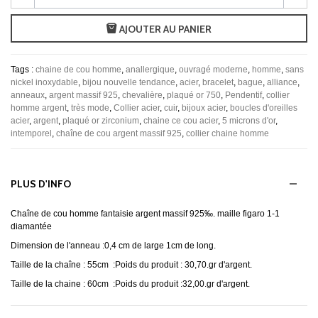
AJOUTER AU PANIER
Tags :
chaine de cou homme
,
anallergique
,
ouvragé moderne
,
homme
,
sans
nickel inoxydable
,
bijou nouvelle tendance
,
acier
,
bracelet
,
bague
,
alliance
,
anneaux
,
argent massif 925
,
chevalière
,
plaqué or 750
,
Pendentif
,
collier
homme argent
,
très mode
,
Collier acier
,
cuir
,
bijoux acier
,
boucles d'oreilles
acier
,
argent
,
plaqué or zirconium
,
chaine ce cou acier
,
5 microns d'or
,
intemporel
,
chaîne de cou argent massif 925
,
collier chaine homme
PLUS D'INFO
Chaîne de cou homme fantaisie argent massif 925‰. maille figaro 1-1
diamantée
Dimension de l'anneau :0,4 cm de large 1cm de long.
Taille de la chaîne : 55cm :Poids du produit : 30,70.gr d'argent.
Taille de la chaine : 60cm :Poids du produit :32,00.gr d'argent.