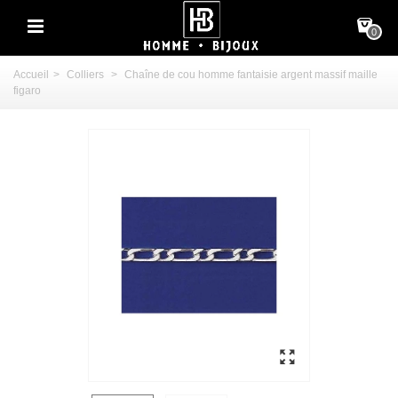
0
Accueil
>
Colliers
>
Chaîne de cou homme fantaisie argent massif maille
figaro