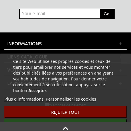
Go!
INFORMATIONS
LIENS CATALOGUE
Ce site Web utilise ses propres cookies et ceux de
tiers pour améliorer nos services et vous montrer
VOTRE ESPACE
des publicités liées à vos préférences en analysant
vos habitudes de navigation. Pour donner votre
LA MAISON HOMME-BIJOUX
consentement à son utilisation, appuyez sur le
bouton
Accepter
.
Plus d'informations
Personnaliser les cookies
REJETER TOUT
© 2023 HOMME-BIJOUX.FR - Tous droits réservés | Design by
ADPixNet
J'ACCEPTE