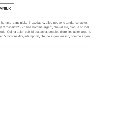
ANIER
,
homme
,
sans nickel inoxydable
,
bijou nouvelle tendance
,
acier
,
gent massif 925
,
chaîne homme argent
,
chevalière
,
plaqué or 750
,
mode
,
Collier acier
,
cuir
,
bijoux acier
,
boucles d'oreilles acier
,
argent
,
er
,
5 microns d'or
,
intemporel
,
chaîne argent massif
,
homme argent