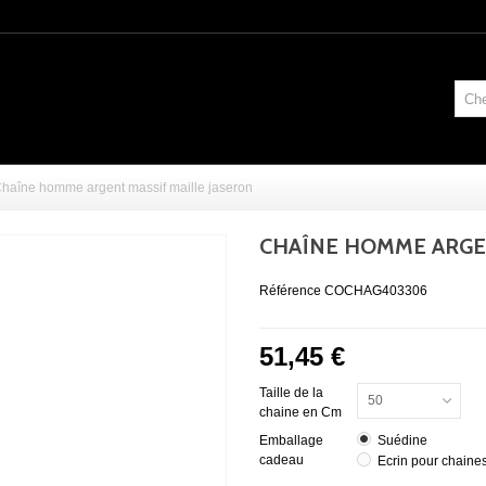
haîne homme argent massif maille jaseron
CHAÎNE HOMME ARGEN
Référence
COCHAG403306
51,45 €
Taille de la
50
chaine en Cm
Emballage
Suédine
cadeau
Ecrin pour chaines