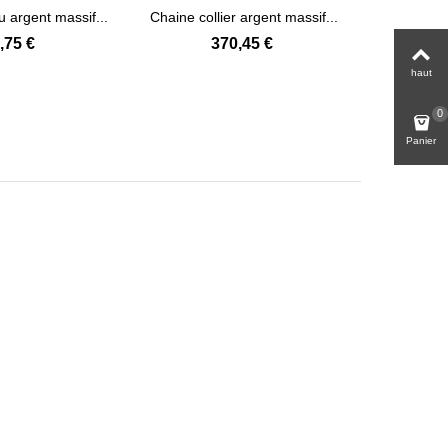
 argent massif...
Chaine collier argent massif...
Voir plus
Voir plus
,75 €
370,45 €
haut
0
Panier