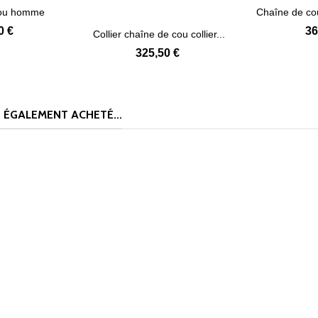
cou homme
Chaîne de cou
 plus
ie...
0 €
36
Collier chaîne de cou collier...
Voir plus
325,50 €
 ÉGALEMENT ACHETÉ...