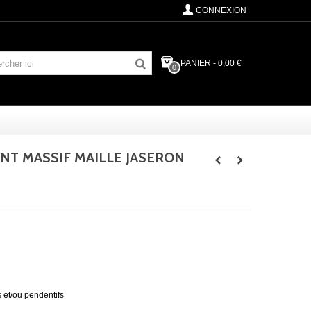
CONNEXION
PANIER
-
0,00 €
0
T MASSIF MAILLE JASERON
 et/ou pendentifs