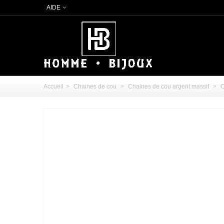
AIDE
Accueil
>
Chaines de cou
>
Chaines de cou argent massif
>
C