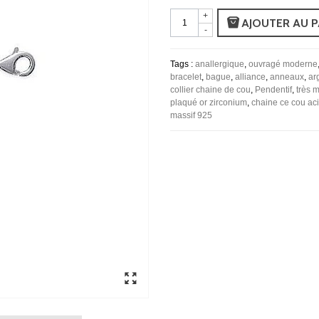
+
AJOUTER AU P
-
Tags :
anallergique
,
ouvragé moderne
bracelet
,
bague
,
alliance
,
anneaux
,
ar
collier chaine de cou
,
Pendentif
,
très 
plaqué or zirconium
,
chaine ce cou aci
massif 925