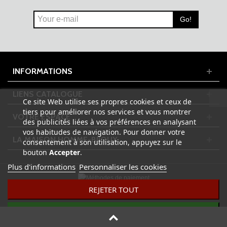
Go!
INFORMATIONS
LIENS CATALOGUE
Ce site Web utilise ses propres cookies et ceux de
tiers pour améliorer nos services et vous montrer
VOTRE ESPACE
des publicités liées à vos préférences en analysant
vos habitudes de navigation. Pour donner votre
LA MAISON HOMME-BIJOUX
consentement à son utilisation, appuyez sur le
bouton
Accepter
.
Plus d'informations
Personnaliser les cookies
REJETER TOUT
© 2023 HOMME-BIJOUX.FR - Tous droits réservés | Design by
ADPixNet
J'ACCEPTE