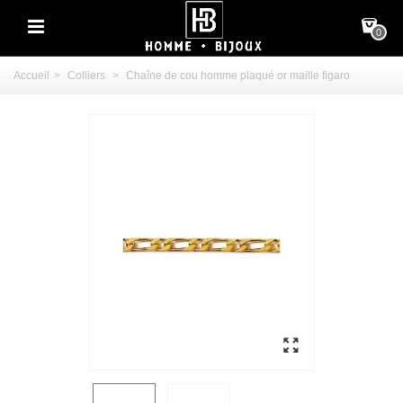
0
Accueil
>
Colliers
>
Chaîne de cou homme plaqué or maille figaro