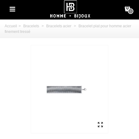
0
Accueil
>
Bracelets
>
Bracelets acier
>
Bracelet plat pour homme acier
finement tressé