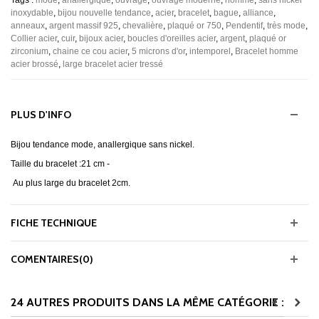
Tags :
mode
,
anallergique
,
ouvragé
,
ouvragé moderne
,
homme
,
sans nickel
inoxydable
,
bijou nouvelle tendance
,
acier
,
bracelet
,
bague
,
alliance
,
anneaux
,
argent massif 925
,
chevalière
,
plaqué or 750
,
Pendentif
,
très mode
,
Collier acier
,
cuir
,
bijoux acier
,
boucles d'oreilles acier
,
argent
,
plaqué or
zirconium
,
chaine ce cou acier
,
5 microns d'or
,
intemporel
,
Bracelet homme
acier brossé
,
large bracelet acier tressé
PLUS D'INFO
Bijou tendance mode, anallergique sans nickel.
Taille du bracelet :21 cm -
Au plus large du bracelet 2cm.
FICHE TECHNIQUE
COMENTAIRES(0)
24 AUTRES PRODUITS DANS LA MÊME CATÉGORIE :