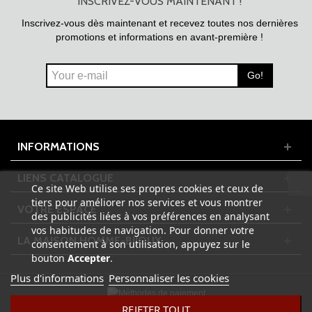
INSCRIVEZ-VOUS MAINTENANT !
Inscrivez-vous dès maintenant et recevez toutes nos dernières
promotions et informations en avant-première !
Go!
INFORMATIONS
LIENS CATALOGUE
Ce site Web utilise ses propres cookies et ceux de
tiers pour améliorer nos services et vous montrer
VOTRE ESPACE
des publicités liées à vos préférences en analysant
vos habitudes de navigation. Pour donner votre
LA MAISON HOMME-BIJOUX
consentement à son utilisation, appuyez sur le
bouton
Accepter
.
Plus d'informations
Personnaliser les cookies
REJETER TOUT