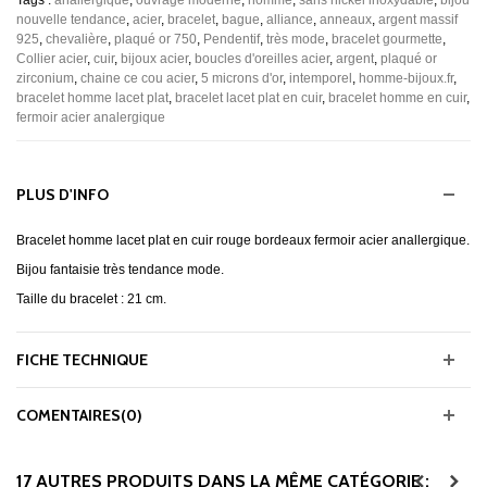
Tags :
anallergique
,
ouvragé moderne
,
homme
,
sans nickel inoxydable
,
bijou
nouvelle tendance
,
acier
,
bracelet
,
bague
,
alliance
,
anneaux
,
argent massif
925
,
chevalière
,
plaqué or 750
,
Pendentif
,
très mode
,
bracelet gourmette
,
Collier acier
,
cuir
,
bijoux acier
,
boucles d'oreilles acier
,
argent
,
plaqué or
zirconium
,
chaine ce cou acier
,
5 microns d'or
,
intemporel
,
homme-bijoux.fr
,
bracelet homme lacet plat
,
bracelet lacet plat en cuir
,
bracelet homme en cuir
,
fermoir acier analergique
PLUS D'INFO
Bracelet homme lacet plat en cuir rouge bordeaux fermoir acier anallergique.
Bijou fantaisie très tendance mode.
Taille du bracelet : 21 cm.
FICHE TECHNIQUE
COMENTAIRES(0)
17 AUTRES PRODUITS DANS LA MÊME CATÉGORIE :