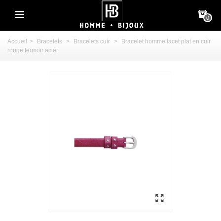
0
Accueil
>
Bracelets
>
Bracelets cuir
>
Bracelet homme lacet plat en cuir
rouge fermoir acier