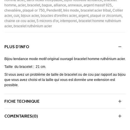
homme acier
,
sans nickel inoxydable
,
bijou nouvelle tendance
,
bracelet
homme
,
acier
,
bracelet
,
bague
,
alliance
,
anneaux
,
argent massif 925
,
chevalière
,
plaqué or 750
,
Pendentif
,
très mode
,
bracelet acier tribal
,
Collier
acier
,
cuir
,
bijoux acier
,
boucles d'oreilles acier
,
argent
,
plaqué or zirconium
,
chaine ce cou acier
,
5 microns d'or
,
intemporel
,
bracelet homme ruthénium
acier
,
bracelet ruthénium acier
PLUS D'INFO
Bijou tendance mode motif original ouvragé bracelet homme ruthénium acier.
Taille du bracelet : 21 cm.
SI vous avez un problème de taille de bracelet ou de cou par rapport au bijou
que vous avez choisi et la taille qui vous est donnée une extension est
possible.
FICHE TECHNIQUE
COMENTAIRES(0)