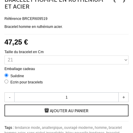
ET ACIER
Référence
BRCER609519
Bracelet homme en ruthénium acier.
47,25 €
Taille du bracelet en Cm
Emballage cadeau
Suédine
Ecrin pour bracelets
-
+
AJOUTER AU PANIER
Tags :
tendance mode
,
anallergique
,
ouvragé moderne
,
homme
,
bracelet