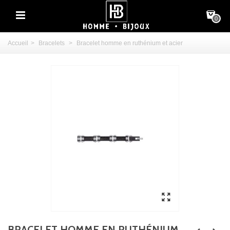
0
Accueil
>
Bracelets
>
Bracelet homme en ruthénium et acier
BRACELET HOMME EN RUTHÉNIUM