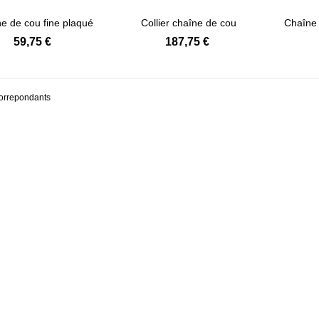
e de cou fine plaqué
Collier chaîne de cou
Chaîne 
Afficher détails
Afficher détails
or...
homme...
59,75 €
187,75 €
correpondants