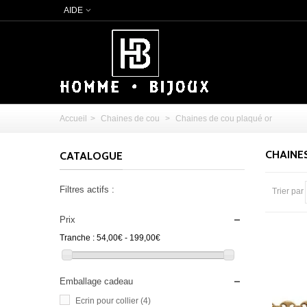
AIDE
Accueil
>
Chaines de cou
>
Chaines de cou plaqué or
CHAINE
CATALOGUE
Filtres actifs :
Trier par
Prix
Tranche :
54,00€ - 199,00€
Emballage cadeau
Ecrin pour collier
(4)