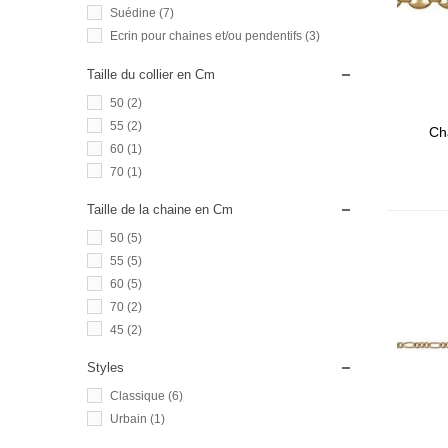
Suédine
(7)
Ecrin pour chaines et/ou pendentifs
(3)
Taille du collier en Cm
50
(2)
55
(2)
Cha
60
(1)
70
(1)
Taille de la chaine en Cm
50
(5)
55
(5)
60
(5)
70
(2)
45
(2)
Styles
Classique
(6)
Urbain
(1)