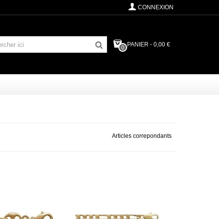
CONNEXION
PANIER
-
0,00 €
0
Articles correpondants