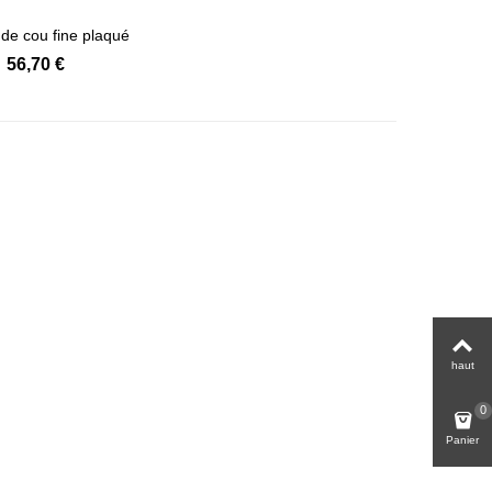
de cou fine plaqué
Afficher détails
or...
56,70 €
haut
0
Panier