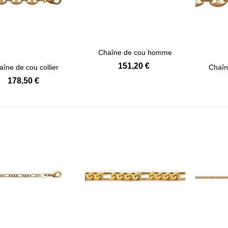
Chaîne de cou homme
Afficher détails
plaqué or...
151,20 €
îne de cou collier
Chaî
Afficher détails
homme...
178,50 €