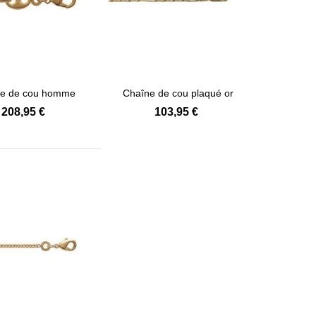
ne de cou homme
Chaîne de cou plaqué or
Afficher détails
Afficher détails
plaqué or...
maille...
208,95 €
103,95 €