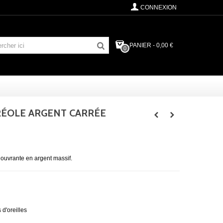
CONNEXION
PANIER
-
0,00 €
0
RÉOLE ARGENT CARRÉE
e ouvrante en argent massif.
 d'oreilles