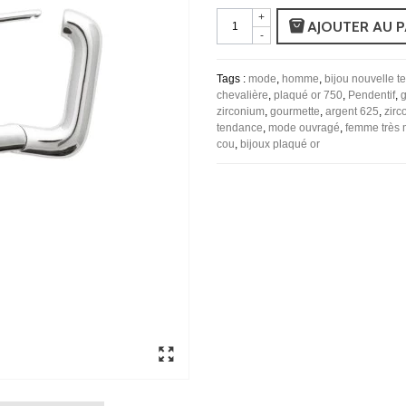
+
AJOUTER AU P
-
Tags :
mode
,
homme
,
bijou nouvelle 
chevalière
,
plaqué or 750
,
Pendentif
,
g
zirconium
,
gourmette
,
argent 625
,
zirc
tendance
,
mode ouvragé
,
femme très
cou
,
bijoux plaqué or