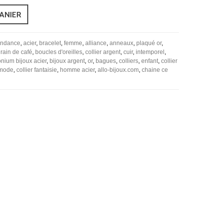
ANIER
tendance
,
acier
,
bracelet
,
femme
,
alliance
,
anneaux
,
plaqué or
,
rain de café
,
boucles d'oreilles
,
collier argent
,
cuir
,
intemporel
,
onium bijoux acier
,
bijoux argent
,
or
,
bagues
,
colliers
,
enfant
,
collier
 mode
,
collier fantaisie
,
homme acier
,
allo-bijoux.com
,
chaine ce