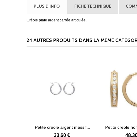
PLUS D'INFO
FICHE TECHNIQUE
COMM
Créole plate argent carrée articulée.
24 AUTRES PRODUITS DANS LA MÊME CATÉGORI
boucles...
Petite créole argent massif...
Petite créole ho
s
Voir plus
Voir
en..
33,60 €
48,30