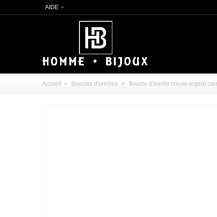
AIDE
Accueil
>
Boucles d'oreilles
>
Boucle d'oreille créole argent car