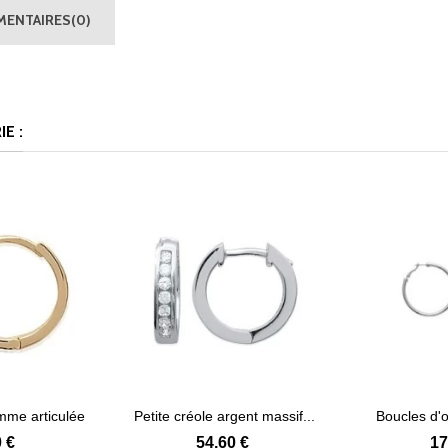
ENTAIRES(0)
E :
mme articulée
Petite créole argent massif...
Boucles d'or
 plus
Voir plus
.
 €
54,60 €
17