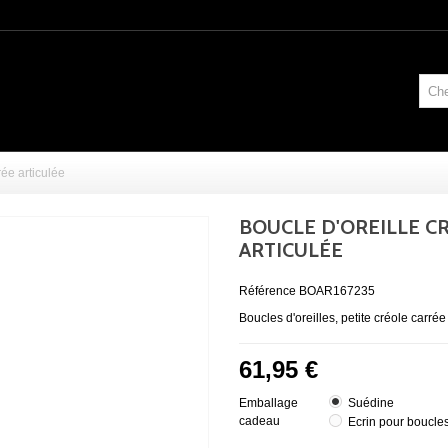
rée articulée
BOUCLE D'OREILLE C
ARTICULÉE
Référence
BOAR167235
Boucles d'oreilles, petite créole carré
61,95 €
Emballage
Suédine
cadeau
Ecrin pour boucles