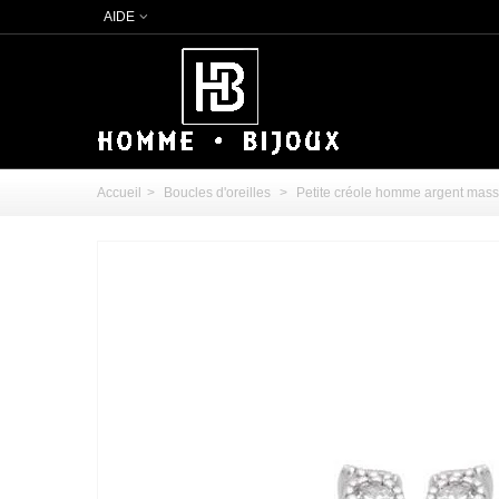
AIDE
Accueil
>
Boucles d'oreilles
>
Petite créole homme argent massi