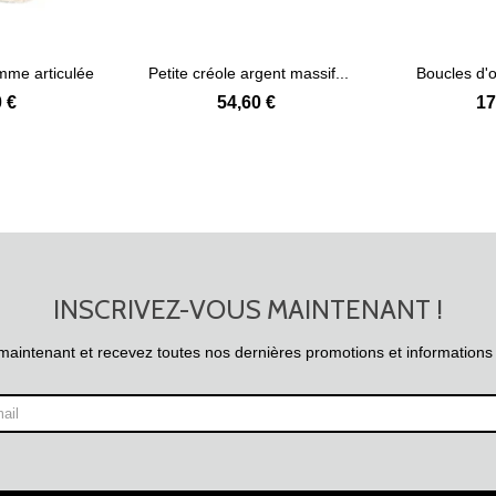
mme articulée
Petite créole argent massif...
Boucles d'or
 plus
Voir plus
.
 €
54,60 €
17
INSCRIVEZ-VOUS MAINTENANT !
maintenant et recevez toutes nos dernières promotions et informations