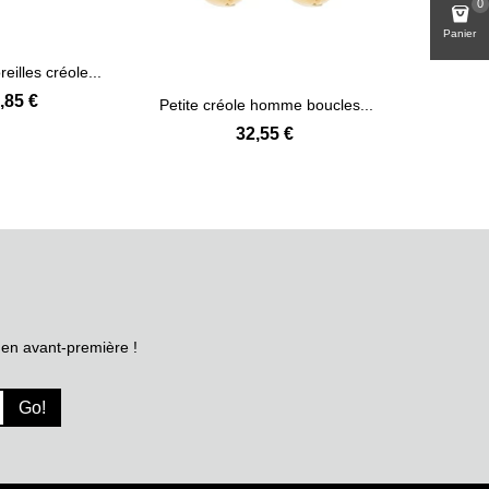
0
Panier
eilles créole...
Clou d
Voir plus
,85 €
Petite créole homme boucles...
Voir plus
32,55 €
 en avant-première !
Go!