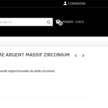
CONNEXION
PANIER
-
0,00 €
0
E ARGENT MASSIF ZIRCONIUM
uverte argent incrustée de petits zirconium.