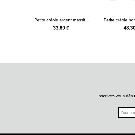
boucles...
Petite créole argent massif...
Petite créole ho
s
Voir plus
Voir
en..
33,60 €
48,30
Inscrivez-vous dès 