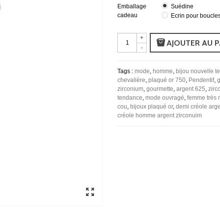
Emballage
Suédine
cadeau
Ecrin pour boucles
+
AJOUTER AU P
-
Tags :
mode
,
homme
,
bijou nouvelle 
chevalière
,
plaqué or 750
,
Pendentif
,
g
zirconium
,
gourmette
,
argent 625
,
zirc
tendance
,
mode ouvragé
,
femme très
cou
,
bijoux plaqué or
,
demi créole arg
créole homme argent zirconuim