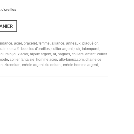
 d'oreilles
ANIER
tendance
,
acier
,
bracelet
,
femme
,
alliance
,
anneaux
,
plaqué or
,
rain de café
,
boucles d'oreilles
,
collier argent
,
cuir
,
intemporel
,
onium bijoux acier
,
bijoux argent
,
or
,
bagues
,
colliers
,
enfant
,
collier
 mode
,
collier fantaisie
,
homme acier
,
allo-bijoux.com
,
chaine ce
ent zirconium
,
créole argent zirconium.
,
créole homme argent
,