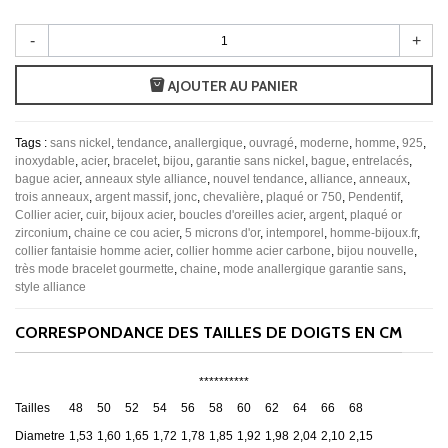
-
+
AJOUTER AU PANIER
Tags :
sans nickel
,
tendance
,
anallergique
,
ouvragé
,
moderne
,
homme
,
925
,
inoxydable
,
acier
,
bracelet
,
bijou
,
garantie sans nickel
,
bague
,
entrelacés
,
bague acier
,
anneaux style alliance
,
nouvel tendance
,
alliance
,
anneaux
,
trois anneaux
,
argent massif
,
jonc
,
chevalière
,
plaqué or 750
,
Pendentif
,
Collier acier
,
cuir
,
bijoux acier
,
boucles d'oreilles acier
,
argent
,
plaqué or
zirconium
,
chaine ce cou acier
,
5 microns d'or
,
intemporel
,
homme-bijoux.fr
,
collier fantaisie homme acier
,
collier homme acier carbone
,
bijou nouvelle
,
très mode bracelet gourmette
,
chaine
,
mode anallergique garantie sans
,
style alliance
CORRESPONDANCE DES TAILLES DE DOIGTS EN CM
**********
Tailles
48
50
52
54
56
58
60
62
64
66
68
Diametre
1,53
1,60
1,65
1,72
1,78
1,85
1,92
1,98
2,04
2,10
2,15