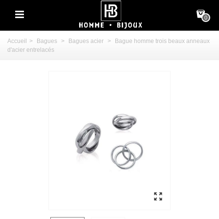
0
Accueil
>
Bagues
>
Bagues acier
>
Bague homme trois beaux anneaux
d'acier entrelacés