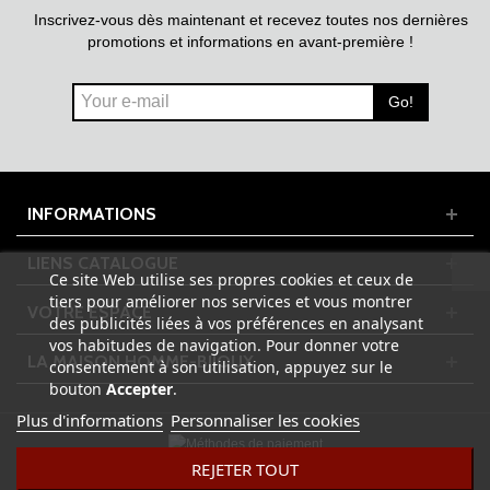
Inscrivez-vous dès maintenant et recevez toutes nos dernières
promotions et informations en avant-première !
Go!
INFORMATIONS
LIENS CATALOGUE
Ce site Web utilise ses propres cookies et ceux de
tiers pour améliorer nos services et vous montrer
VOTRE ESPACE
des publicités liées à vos préférences en analysant
vos habitudes de navigation. Pour donner votre
LA MAISON HOMME-BIJOUX
consentement à son utilisation, appuyez sur le
bouton
Accepter
.
Plus d'informations
Personnaliser les cookies
REJETER TOUT
© 2023 HOMME-BIJOUX.FR - Tous droits réservés | Design by
ADPixNet